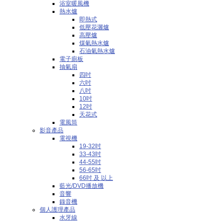
浴室暖風機
熱水爐
即熱式
低壓花灑爐
高壓爐
煤氣熱水爐
石油氣熱水爐
電子廁板
抽氣扇
四吋
六吋
八吋
10吋
12吋
天花式
電風筒
影音產品
電視機
19-32吋
33-43吋
44-55吋
56-65吋
66吋 及 以上
藍光/DVD播放機
音響
錄音機
個人護理產品
水牙線