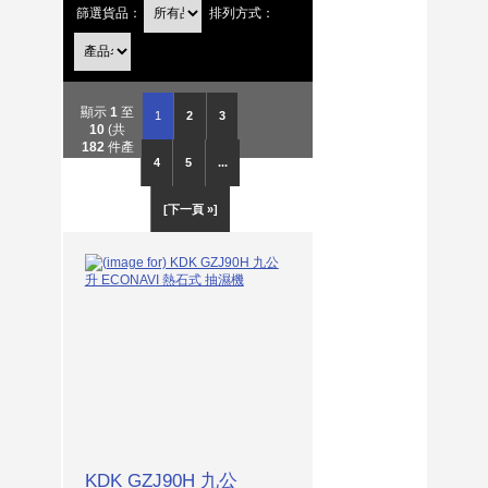
篩選貨品：
排列方式：
顯示
1
至
1
2
3
10
(共
182
件產
4
5
...
品)
[下一頁 »]
KDK GZJ90H 九公