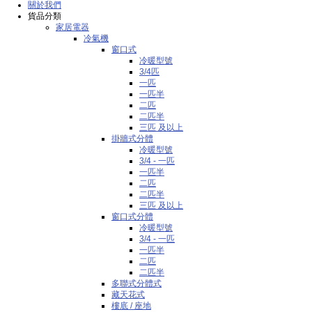
關於我們
貨品分類
家居電器
冷氣機
窗口式
冷暖型號
3/4匹
一匹
一匹半
二匹
二匹半
三匹 及以上
掛牆式分體
冷暖型號
3/4 - 一匹
一匹半
二匹
二匹半
三匹 及以上
窗口式分體
冷暖型號
3/4 - 一匹
一匹半
二匹
二匹半
多聯式分體式
藏天花式
樓底 / 座地