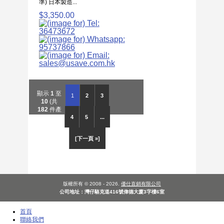
準) 日本製造...
$3,350.00
顯示
1
至
1
2
3
10
(共
182
件產
4
5
...
品)
[下一頁 »]
版權所有 © 2008 - 2026.
優仕直銷有限公司
公司地址：灣仔駱克道416號偉德大廈3字樓6室
首頁
聯絡我們