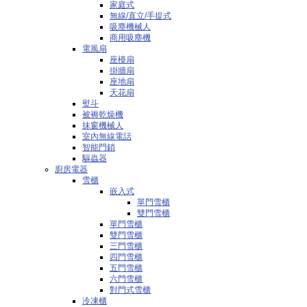
家庭式
無線/直立/手提式
吸塵機械人
商用吸塵機
電風扇
座檯扇
掛牆扇
座地扇
天花扇
熨斗
被褥乾燥機
抹窗機械人
室內無線電話
智能門鎖
驅蟲器
廚房電器
雪櫃
嵌入式
單門雪櫃
雙門雪櫃
單門雪櫃
雙門雪櫃
三門雪櫃
四門雪櫃
五門雪櫃
六門雪櫃
對門式雪櫃
冷凍櫃