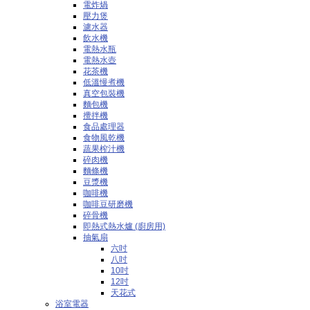
電炸煱
壓力煲
濾水器
飲水機
電熱水瓶
電熱水壺
花茶機
低溫慢煮機
真空包裝機
麵包機
攪拌機
食品處理器
食物風乾機
蔬果榨汁機
碎肉機
麵條機
豆漿機
咖啡機
咖啡豆研磨機
碎骨機
即熱式熱水爐 (廚房用)
抽氣扇
六吋
八吋
10吋
12吋
天花式
浴室電器