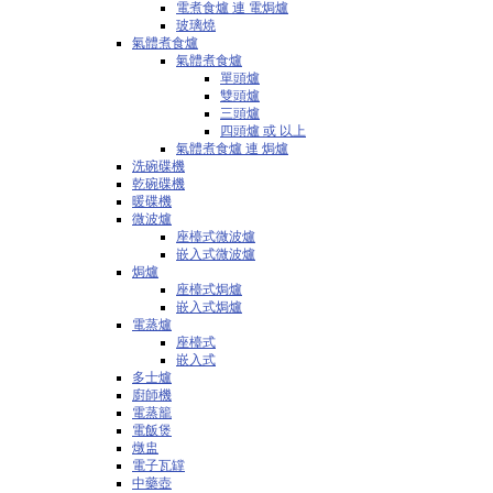
電煮食爐 連 電焗爐
玻璃燒
氣體煮食爐
氣體煮食爐
單頭爐
雙頭爐
三頭爐
四頭爐 或 以上
氣體煮食爐 連 焗爐
洗碗碟機
乾碗碟機
暖碟機
微波爐
座檯式微波爐
嵌入式微波爐
焗爐
座檯式焗爐
嵌入式焗爐
電蒸爐
座檯式
嵌入式
多士爐
廚師機
電蒸籠
電飯煲
燉盅
電子瓦罉
中藥壺