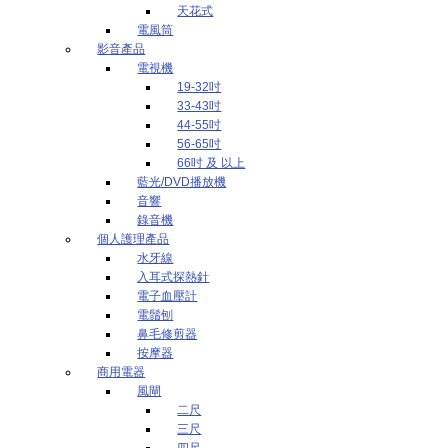
天花式
電風筒
影音產品
電視機
19-32吋
33-43吋
44-55吋
56-65吋
66吋 及 以上
藍光/DVD播放機
音響
錄音機
個人護理產品
水牙線
入耳式探熱針
電子血壓計
電鬚刨
鼻毛修剪器
按摩器
商用電器
風閘
二尺
三尺
四尺