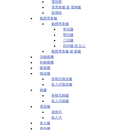
電熱盤
電煮食爐 連 電焗爐
玻璃燒
氣體煮食爐
氣體煮食爐
單頭爐
雙頭爐
三頭爐
四頭爐 或 以上
氣體煮食爐 連 焗爐
洗碗碟機
乾碗碟機
暖碟機
微波爐
座檯式微波爐
嵌入式微波爐
焗爐
座檯式焗爐
嵌入式焗爐
電蒸爐
座檯式
嵌入式
多士爐
廚師機