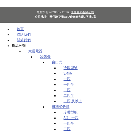
版權所有 © 2008 - 2026.
優仕直銷有限公司
公司地址：灣仔駱克道416號偉德大廈3字樓6室
首頁
聯絡我們
關於我們
貨品分類
家居電器
冷氣機
窗口式
冷暖型號
3/4匹
一匹
一匹半
二匹
二匹半
三匹 及以上
掛牆式分體
冷暖型號
3/4 - 一匹
一匹半
二匹