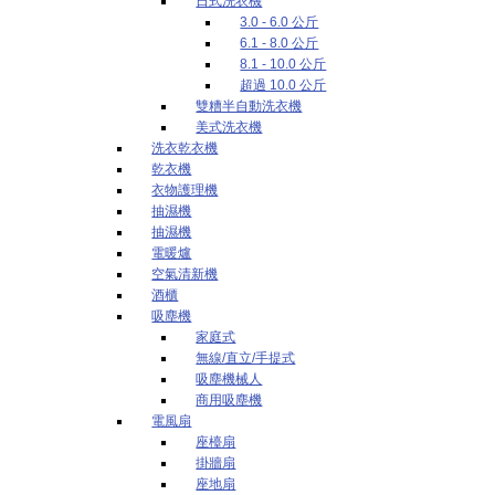
日式洗衣機
3.0 - 6.0 公斤
6.1 - 8.0 公斤
8.1 - 10.0 公斤
超過 10.0 公斤
雙糟半自動洗衣機
美式洗衣機
洗衣乾衣機
乾衣機
衣物護理機
抽濕機
抽濕機
電暖爐
空氣清新機
酒櫃
吸塵機
家庭式
無線/直立/手提式
吸塵機械人
商用吸塵機
電風扇
座檯扇
掛牆扇
座地扇