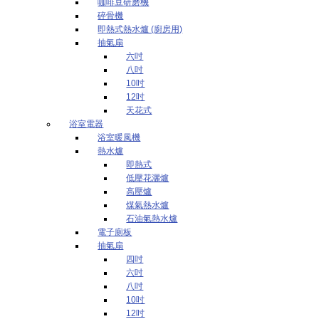
咖啡豆研磨機
碎骨機
即熱式熱水爐 (廚房用)
抽氣扇
六吋
八吋
10吋
12吋
天花式
浴室電器
浴室暖風機
熱水爐
即熱式
低壓花灑爐
高壓爐
煤氣熱水爐
石油氣熱水爐
電子廁板
抽氣扇
四吋
六吋
八吋
10吋
12吋