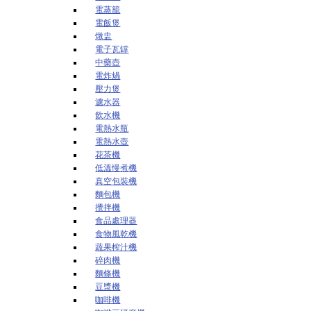
電蒸籠
電飯煲
燉盅
電子瓦罉
中藥壺
電炸煱
壓力煲
濾水器
飲水機
電熱水瓶
電熱水壺
花茶機
低溫慢煮機
真空包裝機
麵包機
攪拌機
食品處理器
食物風乾機
蔬果榨汁機
碎肉機
麵條機
豆漿機
咖啡機