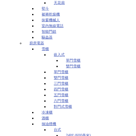
天花扇
熨斗
被褥乾燥機
抹窗機械人
室內無線電話
智能門鎖
驅蟲器
廚房電器
雪櫃
嵌入式
單門雪櫃
雙門雪櫃
單門雪櫃
雙門雪櫃
三門雪櫃
四門雪櫃
五門雪櫃
六門雪櫃
對門式雪櫃
冷凍櫃
酒櫃
抽油煙機
台式
24吋 (600毫米)