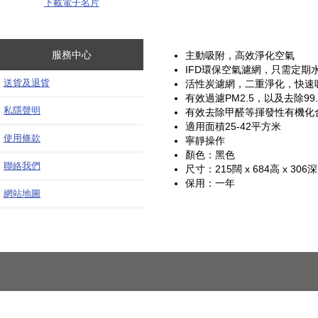
下載電子名片
服務中心
主動吸附，高效淨化空氣
IFD環保空氣濾網，只需定
送貨及退貨
活性炭濾網，二重淨化，快速
有效過濾PM2.5，以及去除99
私隱聲明
有效去除甲醛等揮發性有機化
適用面積25-42平方米
使用條款
寧靜操作
顏色：黑色
聯絡我們
尺寸：215闊 x 684高 x 306
保用：一年
網站地圖