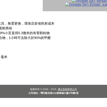
期水洗，無需更換，環保且節省耗材成本
吸附異味
.9%小至直徑0.3微米的有害顆粒物
合物，1小時可去除大於90%的甲醛
深 毫米
版權所有 © 2008 - 2026.
優仕直銷有限公司
公司地址：灣仔駱克道416號偉德大廈3字樓6室