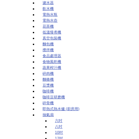
濾水器
飲水機
電熱水瓶
電熱水壺
花茶機
低溫慢煮機
真空包裝機
麵包機
攪拌機
食品處理器
食物風乾機
蔬果榨汁機
碎肉機
麵條機
豆漿機
咖啡機
咖啡豆研磨機
碎骨機
即熱式熱水爐 (廚房用)
抽氣扇
六吋
八吋
10吋
12吋