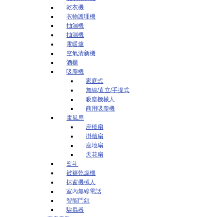
乾衣機
衣物護理機
抽濕機
抽濕機
電暖爐
空氣清新機
酒櫃
吸塵機
家庭式
無線/直立/手提式
吸塵機械人
商用吸塵機
電風扇
座檯扇
掛牆扇
座地扇
天花扇
熨斗
被褥乾燥機
抹窗機械人
室內無線電話
智能門鎖
驅蟲器