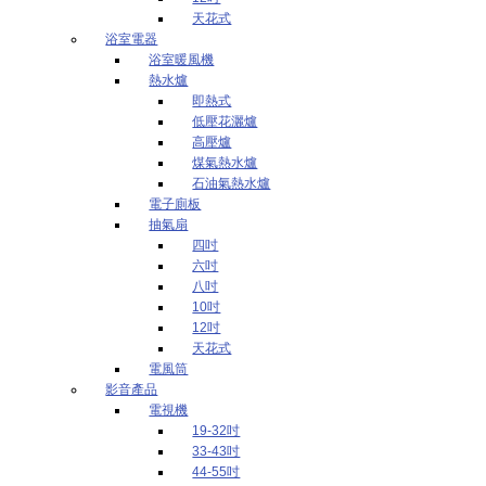
天花式
浴室電器
浴室暖風機
熱水爐
即熱式
低壓花灑爐
高壓爐
煤氣熱水爐
石油氣熱水爐
電子廁板
抽氣扇
四吋
六吋
八吋
10吋
12吋
天花式
電風筒
影音產品
電視機
19-32吋
33-43吋
44-55吋