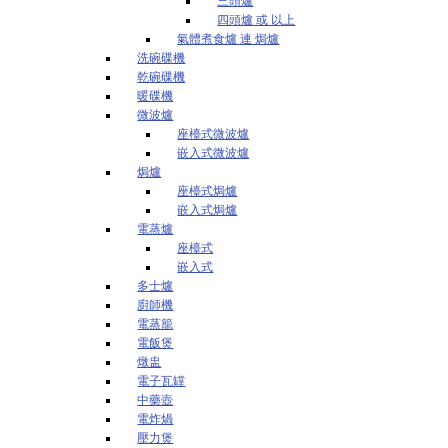
三頭爐
四頭爐 或 以上
氣體煮食爐 連 焗爐
洗碗碟機
乾碗碟機
暖碟機
微波爐
座檯式微波爐
嵌入式微波爐
焗爐
座檯式焗爐
嵌入式焗爐
電蒸爐
座檯式
嵌入式
多士爐
廚師機
電蒸籠
電飯煲
燉盅
電子瓦罉
中藥壺
電炸煱
壓力煲