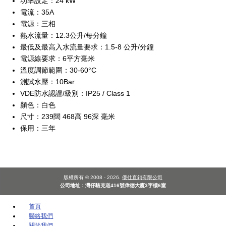
功率設定：24 kW
電流：35A
電源：三相
熱水流量：12.3公升/每分鐘
最低及最高入水流量要求：1.5-8 公升/分鐘
電源線要求：6平方毫米
溫度調節範圍：30-60°C
測試水壓：10Bar
VDE防水認證/級別：IP25 / Class 1
顏色：白色
尺寸：239闊 468高 96深 毫米
保用：三年
版權所有 © 2008 - 2026.
優仕直銷有限公司
公司地址：灣仔駱克道416號偉德大廈3字樓6室
首頁
聯絡我們
關於我們