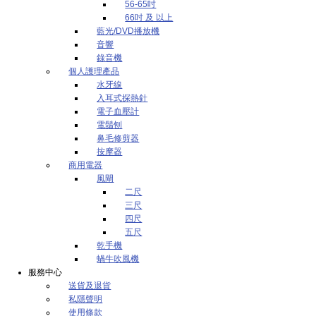
56-65吋
66吋 及 以上
藍光/DVD播放機
音響
錄音機
個人護理產品
水牙線
入耳式探熱針
電子血壓計
電鬚刨
鼻毛修剪器
按摩器
商用電器
風閘
二尺
三尺
四尺
五尺
乾手機
蝸牛吹風機
服務中心
送貨及退貨
私隱聲明
使用條款