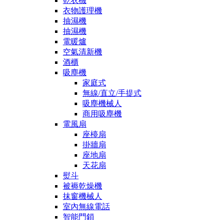
乾衣機
衣物護理機
抽濕機
抽濕機
電暖爐
空氣清新機
酒櫃
吸塵機
家庭式
無線/直立/手提式
吸塵機械人
商用吸塵機
電風扇
座檯扇
掛牆扇
座地扇
天花扇
熨斗
被褥乾燥機
抹窗機械人
室內無線電話
智能門鎖