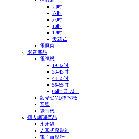
抽氣扇
四吋
六吋
八吋
10吋
12吋
天花式
電風筒
影音產品
電視機
19-32吋
33-43吋
44-55吋
56-65吋
66吋 及 以上
藍光/DVD播放機
音響
錄音機
個人護理產品
水牙線
入耳式探熱針
電子血壓計