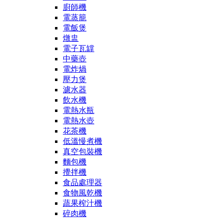
廚師機
電蒸籠
電飯煲
燉盅
電子瓦罉
中藥壺
電炸煱
壓力煲
濾水器
飲水機
電熱水瓶
電熱水壺
花茶機
低溫慢煮機
真空包裝機
麵包機
攪拌機
食品處理器
食物風乾機
蔬果榨汁機
碎肉機