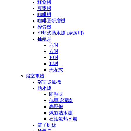
麵條機
豆漿機
咖啡機
咖啡豆研磨機
碎骨機
即熱式熱水爐 (廚房用)
抽氣扇
六吋
八吋
10吋
12吋
天花式
浴室電器
浴室暖風機
熱水爐
即熱式
低壓花灑爐
高壓爐
煤氣熱水爐
石油氣熱水爐
電子廁板