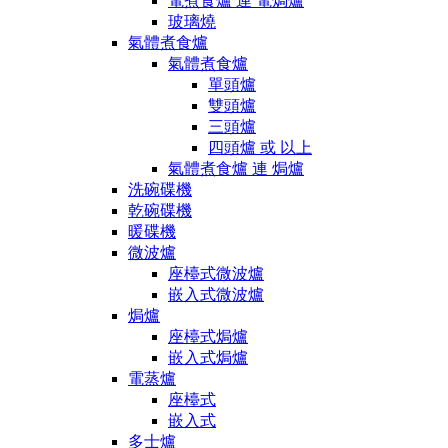
電煮食爐 連 電焗爐
玻璃燒
氣體煮食爐
氣體煮食爐
單頭爐
雙頭爐
三頭爐
四頭爐 或 以上
氣體煮食爐 連 焗爐
洗碗碟機
乾碗碟機
暖碟機
微波爐
座檯式微波爐
嵌入式微波爐
焗爐
座檯式焗爐
嵌入式焗爐
電蒸爐
座檯式
嵌入式
多士爐