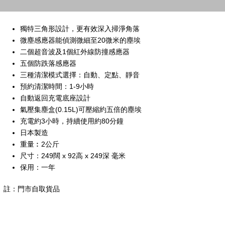
獨特三角形設計，更有效深入掃淨角落
微塵感應器能偵測微細至20微米的塵埃
二個超音波及1個紅外線防撞感應器
五個防跌落感應器
三種清潔模式選擇：自動、定點、靜音
預約清潔時間：1-9小時
自動返回充電底座設計
氣壓集塵盒(0.15L)可壓縮約五倍的塵埃
充電約3小時，持續使用約80分鐘
日本製造
重量︰2公斤
尺寸：249闊 x 92高 x 249深 毫米
保用：一年
註：門市自取貨品