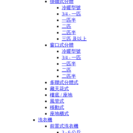
掛牆式分體
冷暖型號
3/4 - 一匹
一匹半
二匹
二匹半
三匹 及以上
窗口式分體
冷暖型號
3/4 - 一匹
一匹半
二匹
二匹半
多聯式分體式
藏天花式
樓底 / 座地
風管式
移動式
座地櫃式
洗衣機
前置式洗衣機
3 - 6 公斤