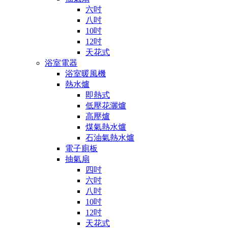
六吋
八吋
10吋
12吋
天花式
浴室電器
浴室暖風機
熱水爐
即熱式
低壓花灑爐
高壓爐
煤氣熱水爐
石油氣熱水爐
電子廁板
抽氣扇
四吋
六吋
八吋
10吋
12吋
天花式