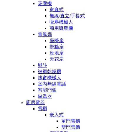
吸塵機
家庭式
無線/直立/手提式
吸塵機械人
商用吸塵機
電風扇
座檯扇
掛牆扇
座地扇
天花扇
熨斗
被褥乾燥機
抹窗機械人
室內無線電話
智能門鎖
驅蟲器
廚房電器
雪櫃
嵌入式
單門雪櫃
雙門雪櫃