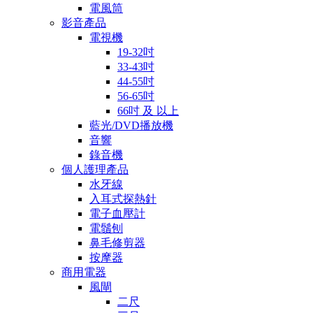
電風筒
影音產品
電視機
19-32吋
33-43吋
44-55吋
56-65吋
66吋 及 以上
藍光/DVD播放機
音響
錄音機
個人護理產品
水牙線
入耳式探熱針
電子血壓計
電鬚刨
鼻毛修剪器
按摩器
商用電器
風閘
二尺