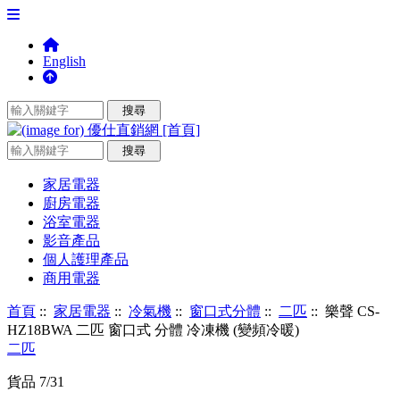
English
家居電器
廚房電器
浴室電器
影音產品
個人護理產品
商用電器
首頁
::
家居電器
::
冷氣機
::
窗口式分體
::
二匹
:: 樂聲 CS-
HZ18BWA 二匹 窗口式 分體 冷凍機 (變頻冷暖)
二匹
貨品 7/31