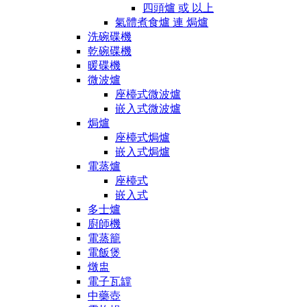
四頭爐 或 以上
氣體煮食爐 連 焗爐
洗碗碟機
乾碗碟機
暖碟機
微波爐
座檯式微波爐
嵌入式微波爐
焗爐
座檯式焗爐
嵌入式焗爐
電蒸爐
座檯式
嵌入式
多士爐
廚師機
電蒸籠
電飯煲
燉盅
電子瓦罉
中藥壺