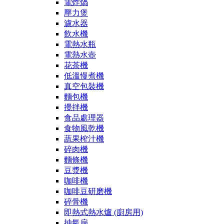
電炸煱
壓力煲
濾水器
飲水機
電熱水瓶
電熱水壺
花茶機
低溫慢煮機
真空包裝機
麵包機
攪拌機
食品處理器
食物風乾機
蔬果榨汁機
碎肉機
麵條機
豆漿機
咖啡機
咖啡豆研磨機
碎骨機
即熱式熱水爐 (廚房用)
抽氣扇