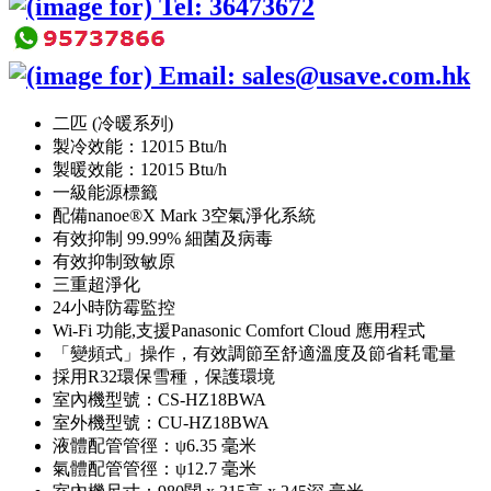
二匹 (冷暖系列)
製冷效能：12015 Btu/h
製暖效能：12015 Btu/h
一級能源標籤
配備nanoe®X Mark 3空氣淨化系統
有效抑制 99.99% 細菌及病毒
有效抑制致敏原
三重超淨化
24小時防霉監控
Wi-Fi 功能,支援Panasonic Comfort Cloud 應用程式
「變頻式」操作，有效調節至舒適溫度及節省耗電量
採用R32環保雪種，保護環境
室內機型號：CS-HZ18BWA
室外機型號：CU-HZ18BWA
液體配管管徑：ψ6.35 毫米
氣體配管管徑：ψ12.7 毫米